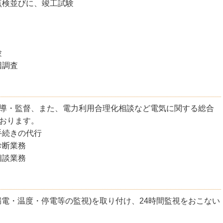
点検並びに、竣工試験
験
因調査
導・監督、また、電力利用合理化相談など電気に関する総合
おります。
手続きの代行
診断業務
相談業務
漏電・温度・停電等の監視)を取り付け、24時間監視をおこない