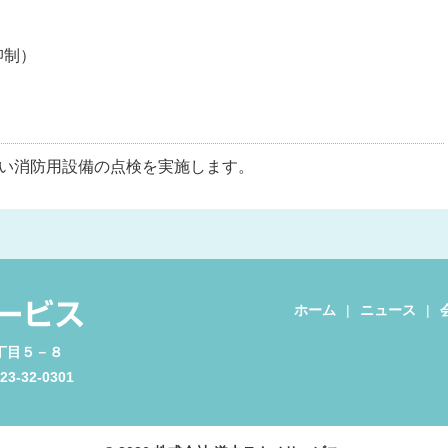
抑制）
い消防用設備の点検を実施します。
ホーム
ニュース
２丁目５－８
23-32-0301