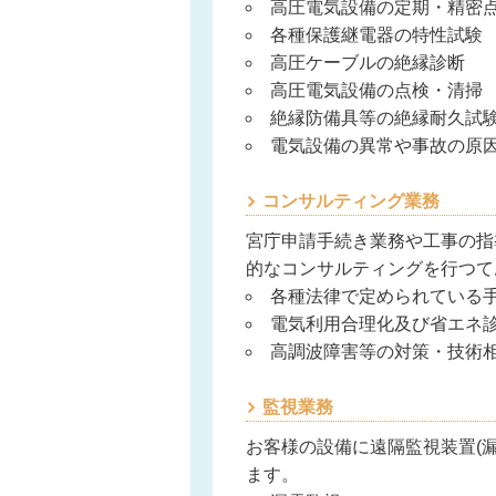
高圧電気設備の定期・精密
各種保護継電器の特性試験
高圧ケーブルの絶縁診断
高圧電気設備の点検・清掃
絶縁防備具等の絶縁耐久試
電気設備の異常や事故の原
コンサルティング業務
宮庁申請手続き業務や工事の指
的なコンサルティングを行つて
各種法律で定められている
電気利用合理化及び省エネ
高調波障害等の対策・技術
監視業務
お客様の設備に遠隔監視装置(
ます。